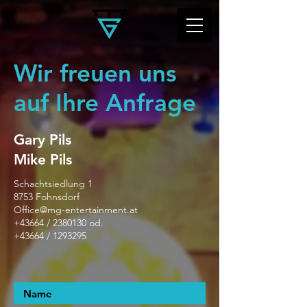
Wir freuen uns
auf Ihre Anfrage
Gary Pils
Mike Pils
Schachtsiedlung 1
8753 Fohnsdorf
Office@mg-entertainment.at
+43664 /
2380130
od.
+43664 /
1293295